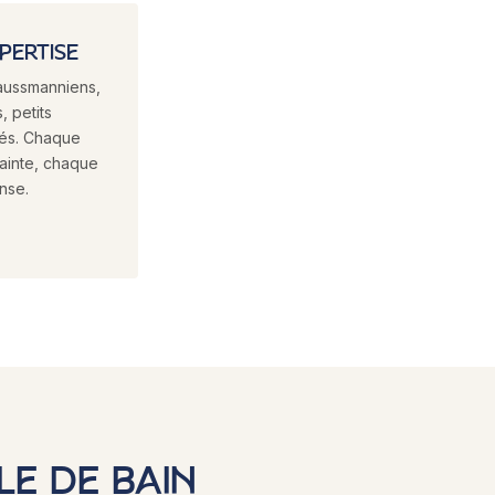
XPERTISE
aussmanniens,
, petits
sés. Chaque
rainte, chaque
nse.
LE DE BAIN