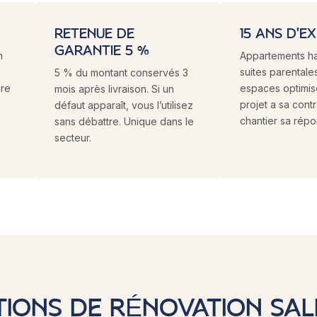
RETENUE DE
15 ANS D'E
GARANTIE 5 %
n
Appartements h
suites parentales
5 % du montant conservés 3
ure
espaces optimi
mois après livraison. Si un
projet a sa cont
défaut apparaît, vous l’utilisez
chantier sa répo
sans débattre. Unique dans le
secteur.
TIONS DE RÉNOVATION SAL