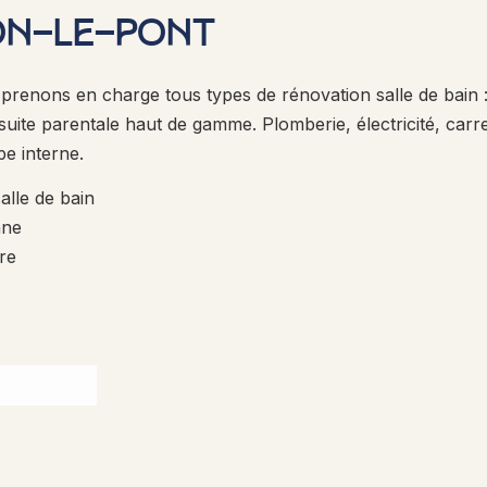
ON-LE-PONT
renons en charge tous types de rénovation salle de bain :
suite parentale haut de gamme. Plomberie, électricité, carr
pe interne.
alle de bain
nne
re
é
RATUIT